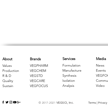
Services
Media
About
Brands
Formulation
News
Values
VEGPHARM
Manufacture
Events
Production
VEGCHEM
Synthesis
VEGFO
R & D
​VEGSTD
Isolation
Commun
Quality
VEGCARE
Analysis
Video
Sustain
​VEGFOCUS
© 2017-2021
VEGSCI, Inc.
Terms
|
Privacy