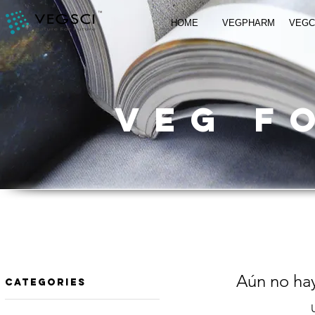
HOME
VEGPHARM
VEG
VEG f
Aún no hay
​Categories