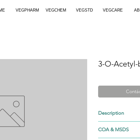
ME
VEGPHARM
VEGCHEM
VEGSTD
VEGCARE
AB
3-O-Acetyl-
Contác
Description
5968-70-7
COA & MSDS